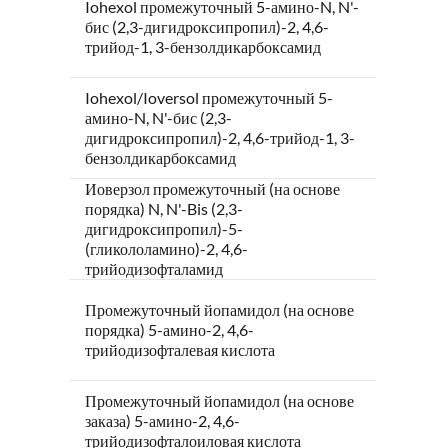
Iohexol промежуточный 5-амино-N, N'-
бис (2,3-дигидроксипропил)-2, 4,6-
трийод-1, 3-бензолдикарбоксамид
Iohexol/Ioversol промежуточный 5-
амино-N, N'-бис (2,3-
дигидроксипропил)-2, 4,6-трийод-1, 3-
бензолдикарбоксамид
Иоверзол промежуточный (на основе
порядка) N, N'-Bis (2,3-
дигидроксипропил)-5-
(гликололамино)-2, 4,6-
трийодизофталамид
Промежуточный йопамидол (на основе
порядка) 5-амино-2, 4,6-
трийодизофталевая кислота
Промежуточный йопамидол (на основе
заказа) 5-амино-2, 4,6-
трийодизофталоиловая кислота