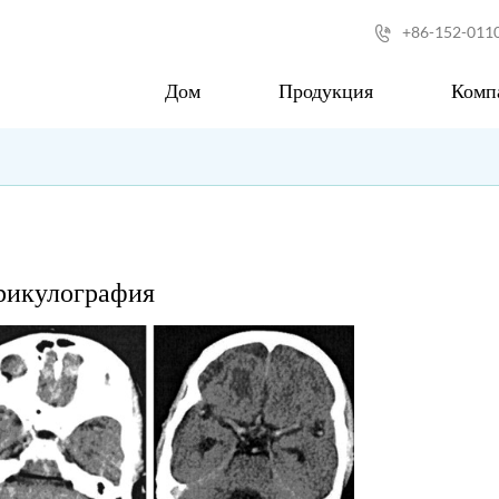
+86-152-011

Дом
Продукция
Комп
рикулография