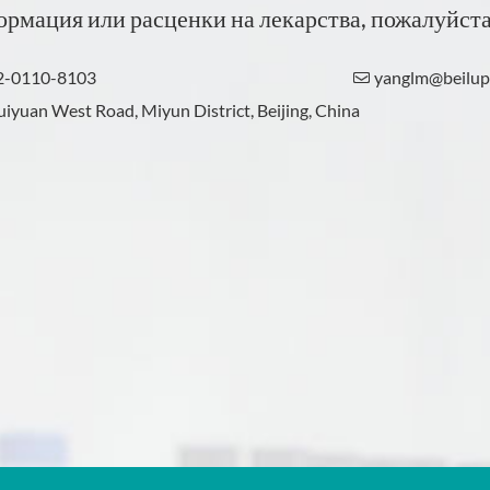
рмация или расценки на лекарства, пожалуйста
2-0110-8103
yanglm@beilu

iyuan West Road, Miyun District, Beijing, China