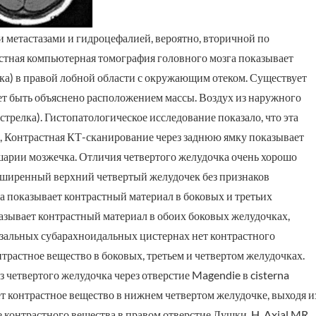
метастазами и гидроцефалией, вероятно, вторичной по
стная компьютерная томография головного мозга показывает
а) в правой лобной области с окружающим отеком. Существует
жет быть объяснено расположением массы. Воздух из наружного
стрелка). Гистопатологическое исследование показало, что эта
B, Контрастная КТ-сканирование через заднюю ямку показывает
арии мозжечка. Отличия четвертого желудочка очень хорошо
сширенный верхний четвертый желудочек без признаков
а показывает контрастный материал в боковых и третьих
азывает контрастный материал в обоих боковых желудочках,
зальных субарахноидальных цистернах нет контрастного
нтрастное вещество в боковых, третьем и четвертом желудочках.
 четвертого желудочка через отверстие Magendie в cisterna
ет контрастное вещество в нижнем четвертом желудочке, выходя и
 контрастного вещества в правом отверстие Лушки. H, Axial MR