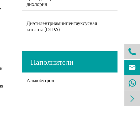
дихлорид
,
Диэтилентриаминпентауксусная
кислота (DTPA)

Наполнители

ек
Алькобутрол

ая
