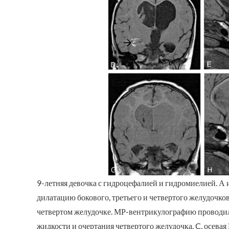
9-летняя девочка с гидроцефалией и гидромиелией. А 
дилатацию бокового, третьего и четвертого желудочков
четвертом желудочке. МР-вентрикулографию проводил
жидкости и очертания четвертого желудочка. C, осев