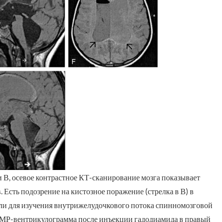
и В, осевое контрастное КТ-сканирование мозга показывает
. Есть подозрение на кистозное поражение (стрелка в В) в
и для изучения внутрижелудочкового потока спинномозговой
ая МР-вентрикулограмма после инъекции гадодиамида в правый