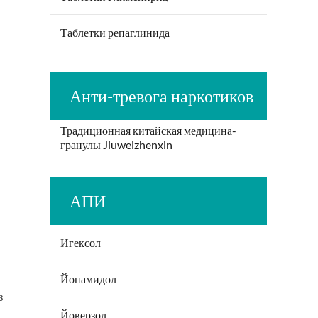
Таблетки репаглинида
Анти-тревога наркотиков
Традиционная китайская медицина-
гранулы Jiuweizhenxin
АПИ
Игексол
Йопамидол
з
Йоверзол