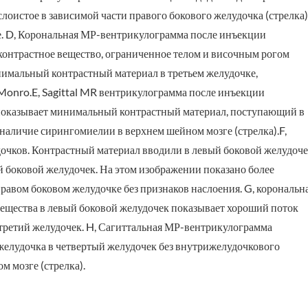
лоистое в зависимой части правого бокового желудочка (стрелка)
ке. D, Корональная МР-вентрикулограмма после инъекции
контрастное вещество, ограниченное телом и височным рогом
нимальный контрастный материал в третьем желудочке,
Monro.E, Sagittal MR вентрикулограмма после инъекции
 показывает минимальный контрастный материал, поступающий в
наличие сирингомиелии в верхнем шейном мозге (стрелка).F,
дочков. Контрастный материал вводили в левый боковой желудоч
 боковой желудочек. На этом изображении показано более
равом боковом желудочке без признаков наслоения. G, корональн
ещества в левый боковой желудочек показывает хороший поток
 третий желудочек. H, Сагиттальная МР-вентрикулограмма
 желудочка в четвертый желудочек без внутрижелудочкового
м мозге (стрелка).