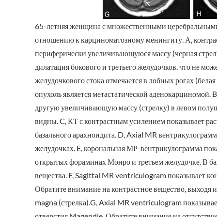
65-летняя женщина с множественными церебральными 
отношению к карциноматозному менингиту. А, контра
периферически увеличивающуюся массу (черная стрелк
дилатация бокового и третьего желудочков, что не мо
желудочкового стока отмечается в лобных рогах (белая 
опухоль является метастатической аденокарциномой. 
другую увеличивающую массу (стрелку) в левом полуш
видны. C, КТ с контрастным усилением показывает ра
базального арахноидита. D, Axial MR вентрикулограмм
желудочках. E, корональная МР-вентрикулограмма пок
открытых фораминах Монро и третьем желудочке. В ба
вещества. F, Sagittal MR ventriculogram показывает ко
Обратите внимание на контрастное вещество, выходя из
magna (стрелка).G, Axial MR ventriculogram показыва
отверстия Magendie. Обратите внимание на отсутствие