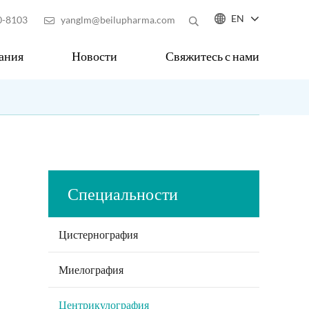

EN
0-8103
yanglm@beilupharma.com

ания
Новости
Свяжитесь с нами
Специальности
Цистернография
Миелография
Центрикулография