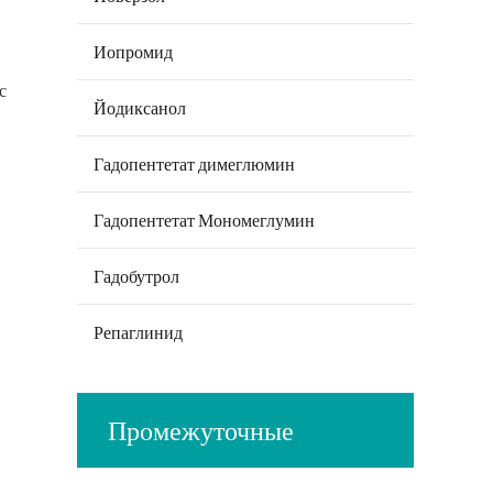
Иопромид
с
Йодиксанол
Гадопентетат димеглюмин
Гадопентетат Мономеглумин
Гадобутрол
Репаглинид
Промежуточные