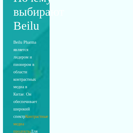
выбирают
Beilu
Beilu Pharma
является
лидером и
пионером в
области
контрастных
медиа в
Китае. Он
обеспечивает
широкий
спектр
Контрастные
медиа
продукты
Для