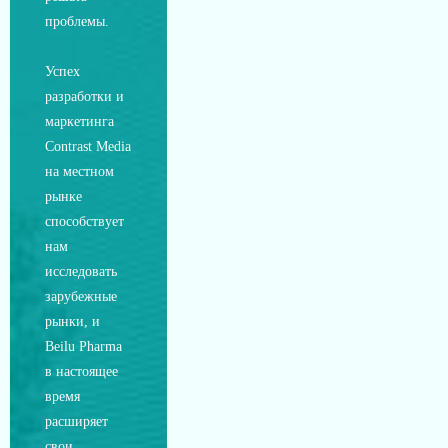
проблемы.
Успех
разработки и
маркетинга
Contrast Media
на местном
рынке
способствует
нам
исследовать
зарубежные
рынки, и
Beilu Pharma
в настоящее
время
расширяет
свои