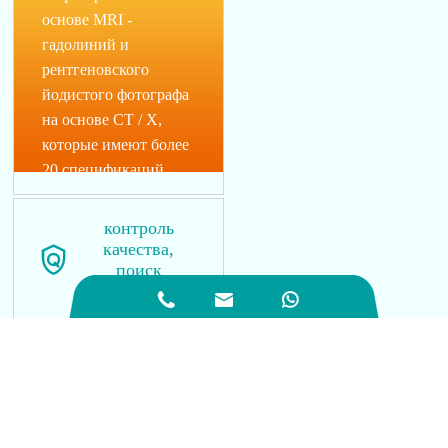
основе MRI -
гадолиний и
рентгеновского
йодистого фотографа
на основе CT / X,
которые имеют более
20 спецификаций.
контроль
качества,

поиск
улучшений



на севере страны
фармацевтики всегда
использовали
качество в качестве
жизненного пути для