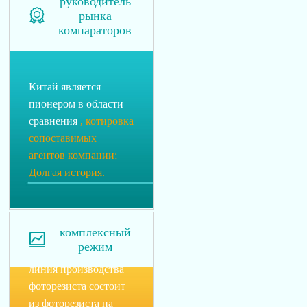
руководитель

рынка
компараторов
Китай является
пионером в области
сравнения
, котировка
сопоставимых
агентов компании;
Долгая история.
комплексный

режим
линия производства
фоторезиста состоит
из фоторезиста на