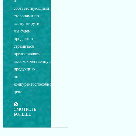
и
соответствующими
сторонами по
всему миру, и
мы будем
продолжать
стремиться
предоставлять
высококачественную
продукцию
по
конкурентоспособной
цене.
СМОТРЕТЬ
БОЛЬШЕ