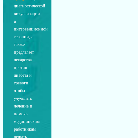
диагностической
визуализации
и
интервенционной
терапии, а
также
предлагает
лекарства
против
диабета и
тревоги,
чтобы
улучшить
лечение и
помочь
медицинским
работникам
решать