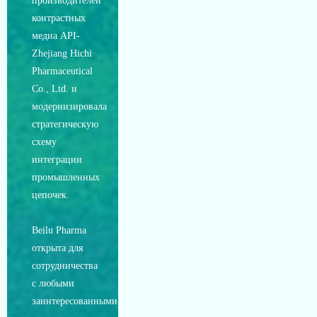
производителей
контрастных
медиа API-
Zhejiang Hichi
Pharmaceutical
Co., Ltd. и
модернизировала
стратегическую
схему
интеграции
промышленных
цепочек.
Beilu Pharma
открыта для
сотрудничества
с любыми
заинтересованными