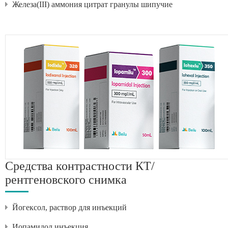
Железа(III) аммония цитрат гранулы шипучие
Средства контрастности КТ/
рентгеновского снимка
Йогексол, раствор для инъекций
Иопамидол инъекция