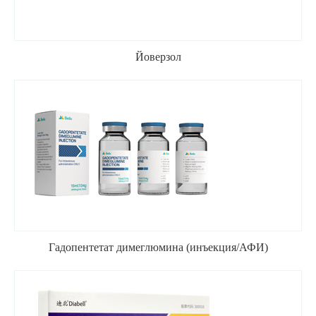
Йоверзол
Гадопентетат димеглюмина (инъекция/АФИ)