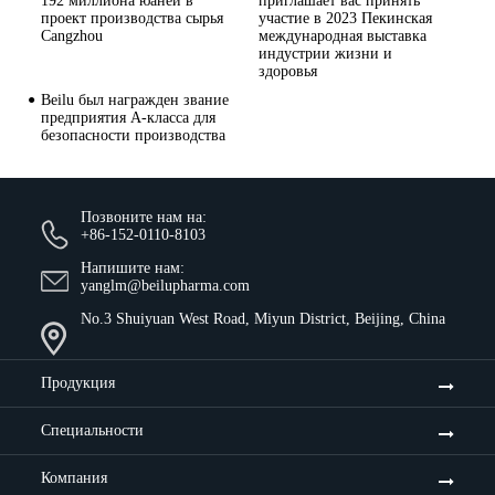
192 миллиона юаней в
приглашает вас принять
проект производства сырья
участие в 2023 Пекинская
Cangzhou
международная выставка
индустрии жизни и
здоровья
Beilu был награжден звание
предприятия A-класса для
безопасности производства
Позвоните нам на:
+86-152-0110-8103
Напишите нам:
yanglm@beilupharma.com
No.3 Shuiyuan West Road, Miyun District, Beijing, China
Продукция
Специальности
Компания