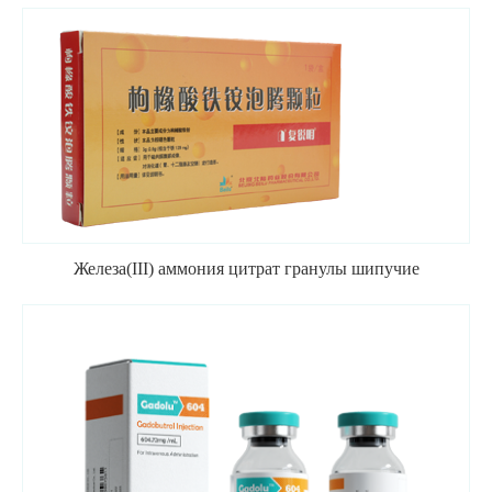
Железа(III) аммония цитрат гранулы шипучие