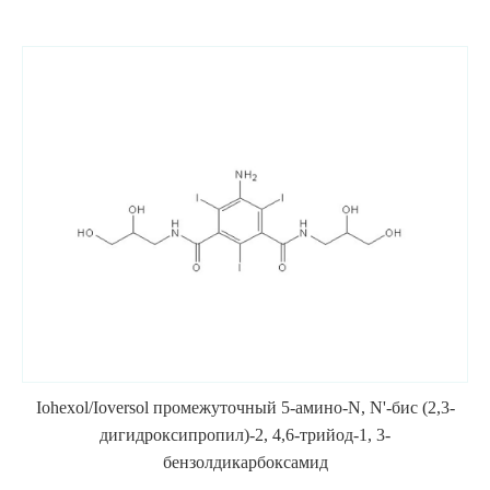
Iohexol/Ioversol промежуточный 5-амино-N, N'-бис (2,3-
дигидроксипропил)-2, 4,6-трийод-1, 3-
бензолдикарбоксамид